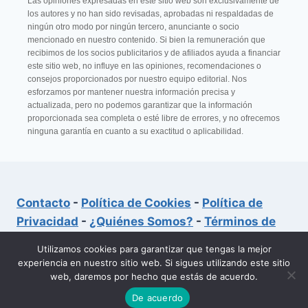
Las opiniones expresadas en este sitio web son exclusivamente de
los autores y no han sido revisadas, aprobadas ni respaldadas de
ningún otro modo por ningún tercero, anunciante o socio
mencionado en nuestro contenido. Si bien la remuneración que
recibimos de los socios publicitarios y de afiliados ayuda a financiar
este sitio web, no influye en las opiniones, recomendaciones o
consejos proporcionados por nuestro equipo editorial. Nos
esforzamos por mantener nuestra información precisa y
actualizada, pero no podemos garantizar que la información
proporcionada sea completa o esté libre de errores, y no ofrecemos
ninguna garantía en cuanto a su exactitud o aplicabilidad.
Contacto
-
Política de Cookies
-
Política de
Privacidad
-
¿Quiénes Somos?
-
Términos de
Uso
Utilizamos cookies para garantizar que tengas la mejor
experiencia en nuestro sitio web. Si sigues utilizando este sitio
web, daremos por hecho que estás de acuerdo.
© 2026 Aerroc Tutoriales
De acuerdo