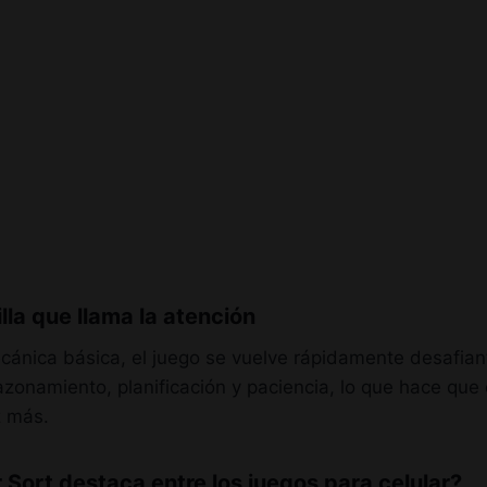
lla que llama la atención
cánica básica, el juego se vuelve rápidamente desafia
azonamiento, planificación y paciencia, lo que hace que 
z más.
 Sort destaca entre los juegos para celular?