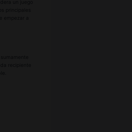
idera un juego
s principales
de empezar a
o sumamente
ada recipiente
le.