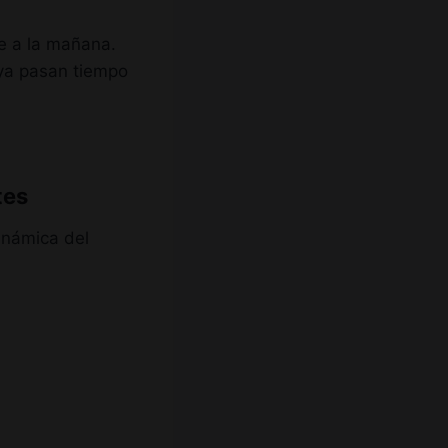
he a la mañana.
 ya pasan tiempo
tes
inámica del