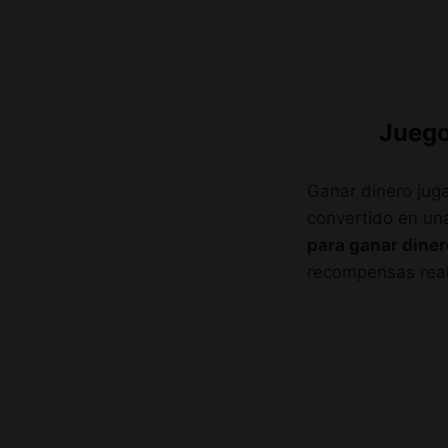
Ir
al
contenido
Juego
Ganar dinero juga
convertido en un
para ganar diner
recompensas real