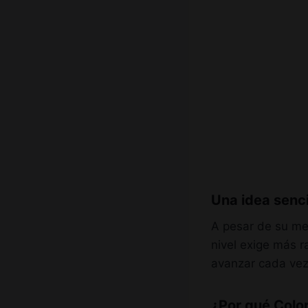
Una idea senci
A pesar de su me
nivel exige más r
avanzar cada ve
¿Por qué Color