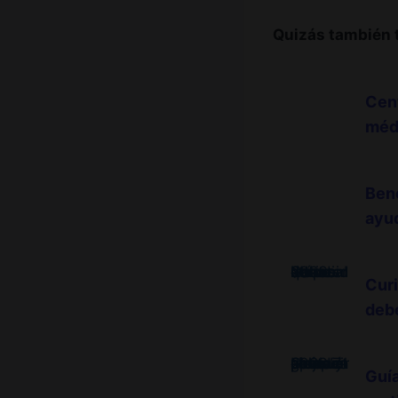
Quizás también 
Cent
médi
Ben
ayud
Curiosidades del Mundial 2026: los datos más sorprendentes que debes conocer
Curi
deb
Guía completa: las 7 mejores aplicaciones para ver el Mundial 2026 gratis y sin piratería
Guía