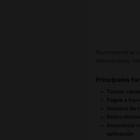
Recompensa al us
remuneradas, com
Principales fu
Tareas vari
Pagos a trav
Sistema de 
Retiro mínim
Asistencia r
aplicación