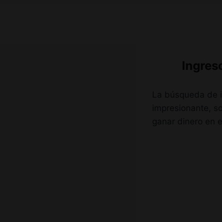
Ir
al
contenido
Ingres
La búsqueda de i
impresionante, s
ganar dinero en el