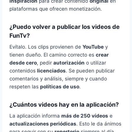
inspiración
para crear contenido
original
en
plataformas que ofrecen monetización.
¿Puedo volver a publicar los videos de
FunTv?
Evítalo. Los clips provienen de
YouTube
y
tienen dueño. El camino correcto es
crear
desde cero
, pedir
autorización
o utilizar
contenidos
licenciados
. Se pueden publicar
comentarios y análisis, siempre y cuando
respeten las
políticas de uso
.
¿Cuántos videos hay en la aplicación?
La aplicación informa
más de 250 vídeos
e
actualizaciones periódicas
. Esto le da ánimos
para seguir con su
repertorio
siempre al día.