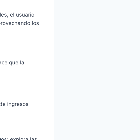
es, el usuario
aprovechando los
ce que la
de ingresos
gos; explora las