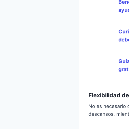
Ben
ayud
Curi
deb
Guía
grat
Flexibilidad d
No es necesario 
descansos, mientr