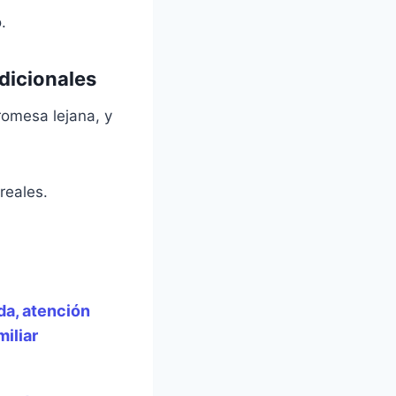
.
dicionales
romesa lejana, y
reales.
da, atención
iliar