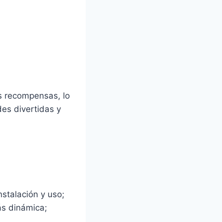
as recompensas, lo
es divertidas y
stalación y uso;
ás dinámica;