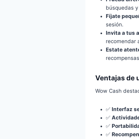
búsquedas y 
Fíjate peque
sesión.
Invita a tus 
recomendar a
Estate atent
recompensas
Ventajas de
Wow Cash destaca
✅
Interfaz se
✅
Actividade
✅
Portabilid
✅
Recompens