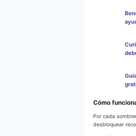
Ben
ayud
Curi
deb
Guía
grat
Cómo funciona 
Por cada sombrer
desbloquear reco