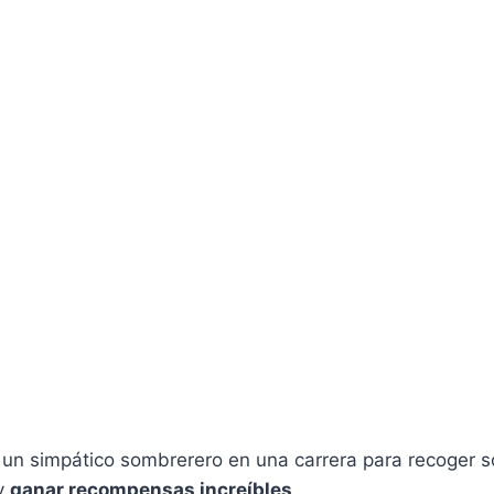
a un simpático sombrerero en una carrera para recoger 
 y
ganar recompensas increíbles
.