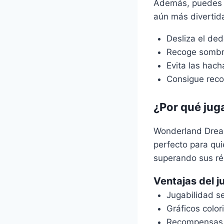
Además, puedes in
aún más divertid
Desliza el ded
Recoge sombr
Evita las hach
Consigue rec
¿Por qué jug
Wonderland Dream
perfecto para qui
superando sus ré
Ventajas del j
Jugabilidad se
Gráficos color
Recompensas d