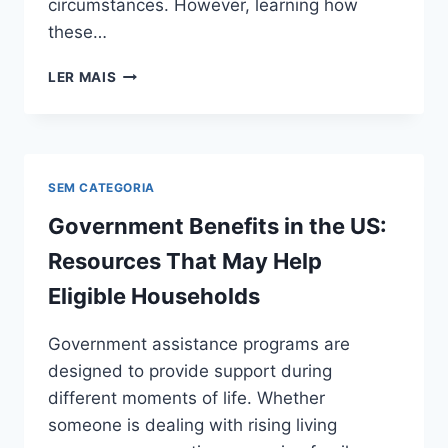
circumstances. However, learning how
these…
US
LER MAIS
BENEFITS
RESOURCE
CENTER:
HOUSING,
HEALTHCARE,
SEM CATEGORIA
FOOD
ASSISTANCE,
Government Benefits in the US:
AND
Resources That May Help
FAMILY
SUPPORT
Eligible Households
PROGRAMS
Government assistance programs are
designed to provide support during
different moments of life. Whether
someone is dealing with rising living