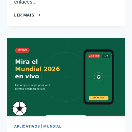
enlaces…
GUÍA
LER MAIS
COMPLETA:
LAS
7
MEJORES
APPS
PARA
VER
EL
MUNDIAL
2026
GRATIS
Y
SIN
PIRATERÍA
APLICATIVOS
|
MUNDIAL