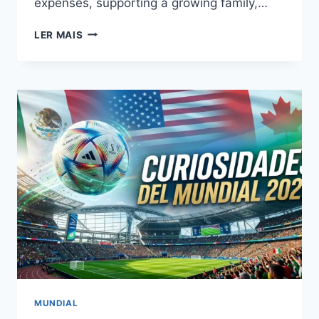
expenses, supporting a growing family,…
GOVERNMENT
LER MAIS
BENEFITS
IN
THE
US:
RESOURCES
THAT
MAY
HELP
ELIGIBLE
HOUSEHOLDS
MUNDIAL