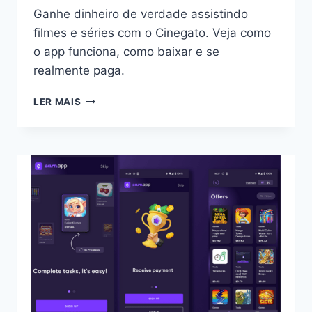
Ganhe dinheiro de verdade assistindo
filmes e séries com o Cinegato. Veja como
o app funciona, como baixar e se
realmente paga.
GANHE
LER MAIS
DINHEIRO
DE
VERDADE
ASSISTINDO
FILMES
E
SÉRIES
COM
O
CINEGATO