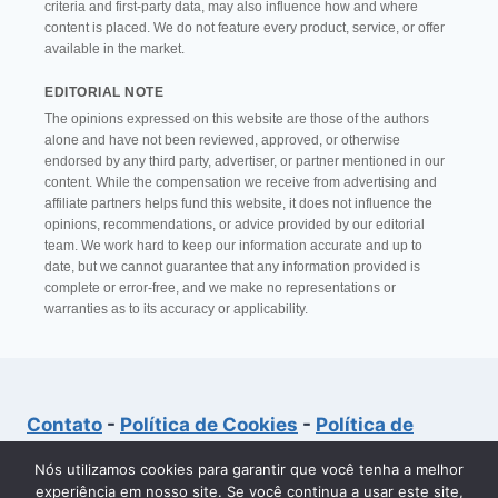
criteria and first-party data, may also influence how and where
content is placed. We do not feature every product, service, or offer
available in the market.
EDITORIAL NOTE
The opinions expressed on this website are those of the authors
alone and have not been reviewed, approved, or otherwise
endorsed by any third party, advertiser, or partner mentioned in our
content. While the compensation we receive from advertising and
affiliate partners helps fund this website, it does not influence the
opinions, recommendations, or advice provided by our editorial
team. We work hard to keep our information accurate and up to
date, but we cannot guarantee that any information provided is
complete or error-free, and we make no representations or
warranties as to its accuracy or applicability.
Contato
-
Política de Cookies
-
Política de
Privacidade
-
Quem Somos?
-
Termos de Uso
Nós utilizamos cookies para garantir que você tenha a melhor
experiência em nosso site. Se você continua a usar este site,