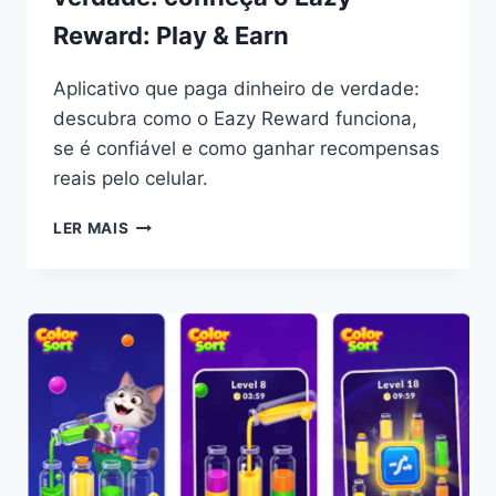
Reward: Play & Earn
Aplicativo que paga dinheiro de verdade:
descubra como o Eazy Reward funciona,
se é confiável e como ganhar recompensas
reais pelo celular.
APLICATIVO
LER MAIS
QUE
PAGA
DINHEIRO
DE
VERDADE:
CONHEÇA
O
EAZY
REWARD:
PLAY
&