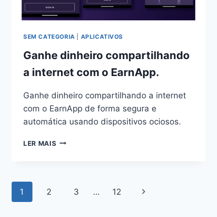
SEM CATEGORIA
|
APLICATIVOS
Ganhe dinheiro compartilhando
a internet com o EarnApp.
Ganhe dinheiro compartilhando a internet
com o EarnApp de forma segura e
automática usando dispositivos ociosos.
GANHE
LER MAIS
DINHEIRO
COMPARTILHANDO
A
INTERNET
Navegação
Página
1
2
3
…
12
COM
O
da
Seguinte
EARNAPP.