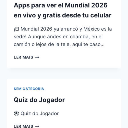
Apps para ver el Mundial 2026
en vivo y gratis desde tu celular
¡El Mundial 2026 ya arrancó y México es la
sede! Aunque andes en chamba, en el
camión o lejos de la tele, aquí te paso…
APPS
LER MAIS
PARA
VER
EL
MUNDIAL
2026
SEM CATEGORIA
EN
VIVO
Quiz do Jogador
Y
GRATIS
Quiz do Jogador
DESDE
TU
QUIZ
LER MAIS
CELULAR