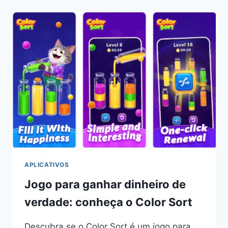
DINHEIRO
DE
VERDADE:
CONHEÇA
O
EAZY
REWARD:
PLAY
&
EARN
APLICATIVOS
Jogo para ganhar dinheiro de
verdade: conheça o Color Sort
Descubra se o Color Sort é um jogo para