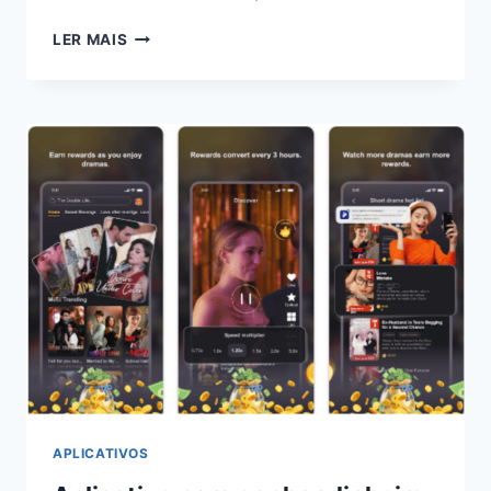
GANHE
LER MAIS
DINHEIRO
COMPARTILHANDO
A
INTERNET
COM
O
EARNAPP.
APLICATIVOS