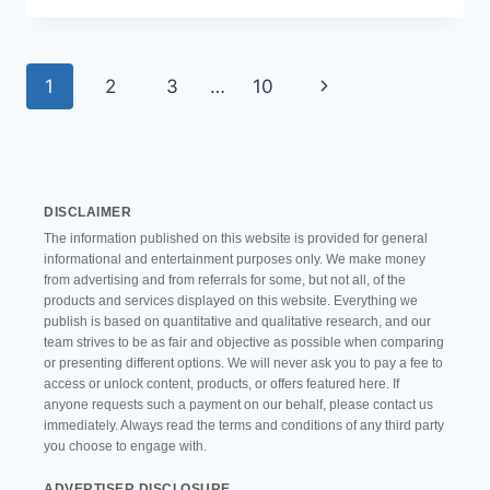
MATCH:
JOGO
QUE
Navegação
Página
1
2
3
…
10
PAGA
DINHEIRO
da
Seguinte
DE
Página
VERDADE
DISCLAIMER
The information published on this website is provided for general
informational and entertainment purposes only. We make money
from advertising and from referrals for some, but not all, of the
products and services displayed on this website. Everything we
publish is based on quantitative and qualitative research, and our
team strives to be as fair and objective as possible when comparing
or presenting different options. We will never ask you to pay a fee to
access or unlock content, products, or offers featured here. If
anyone requests such a payment on our behalf, please contact us
immediately. Always read the terms and conditions of any third party
you choose to engage with.
ADVERTISER DISCLOSURE