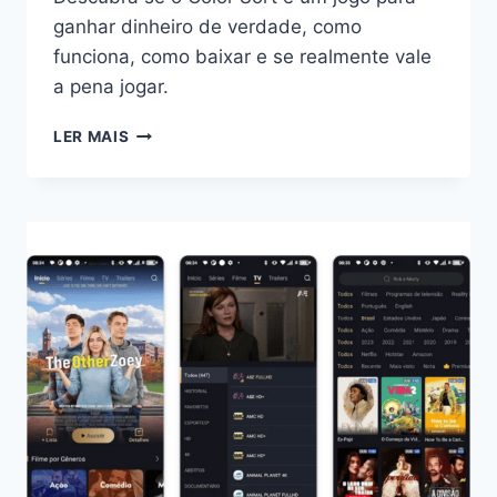
ganhar dinheiro de verdade, como
funciona, como baixar e se realmente vale
a pena jogar.
JOGO
LER MAIS
PARA
GANHAR
DINHEIRO
DE
VERDADE:
CONHEÇA
O
COLOR
SORT