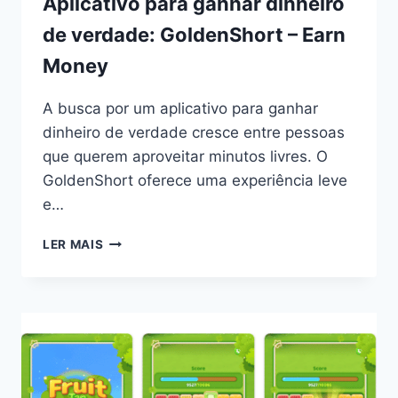
Aplicativo para ganhar dinheiro
de verdade: GoldenShort – Earn
Money
A busca por um aplicativo para ganhar
dinheiro de verdade cresce entre pessoas
que querem aproveitar minutos livres. O
GoldenShort oferece uma experiência leve
e…
APLICATIVO
LER MAIS
PARA
GANHAR
DINHEIRO
DE
VERDADE:
GOLDENSHORT
–
EARN