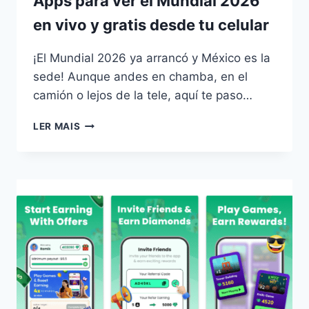
Apps para ver el Mundial 2026
en vivo y gratis desde tu celular
¡El Mundial 2026 ya arrancó y México es la
sede! Aunque andes en chamba, en el
camión o lejos de la tele, aquí te paso…
APPS
LER MAIS
PARA
VER
EL
MUNDIAL
2026
EN
VIVO
Y
GRATIS
DESDE
TU
CELULAR