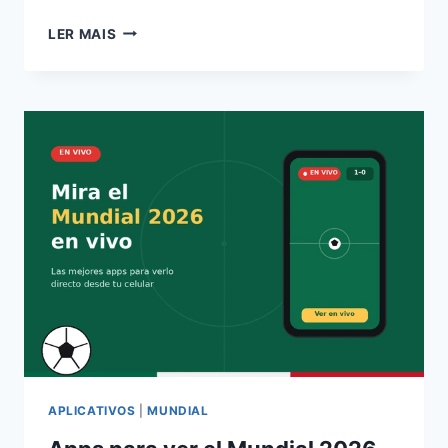
GUÍA
LER MAIS
COMPLETA:
LAS
7
MEJORES
APPS
PARA
VER
EL
MUNDIAL
2026
GRATIS
Y
SIN
PIRATERÍA
APLICATIVOS
|
MUNDIAL