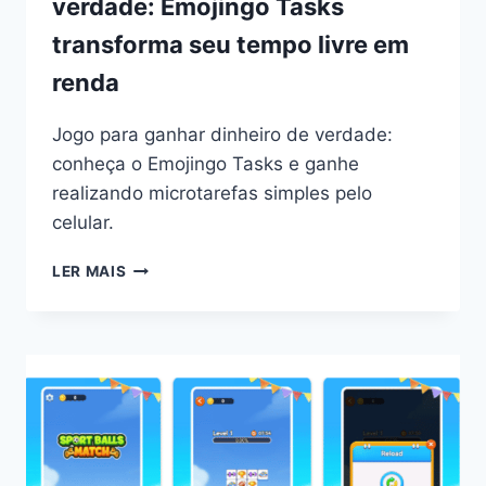
verdade: Emojingo Tasks
transforma seu tempo livre em
renda
Jogo para ganhar dinheiro de verdade:
conheça o Emojingo Tasks e ganhe
realizando microtarefas simples pelo
celular.
JOGO
LER MAIS
PARA
GANHAR
DINHEIRO
DE
VERDADE:
EMOJINGO
TASKS
TRANSFORMA
SEU