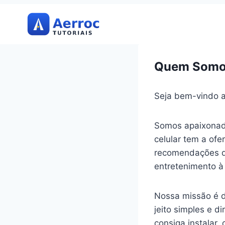
Pular
para
o
Conteúdo
Quem Somo
Seja bem-vindo 
Somos apaixonado
celular tem a ofe
recomendações de 
entretenimento à
Nossa missão é d
jeito simples e d
consiga instalar,