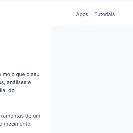
Apps
Tutoriais
ximo o que o seu
os, análises e
dia, do
erramentas de um
 conhecimento,