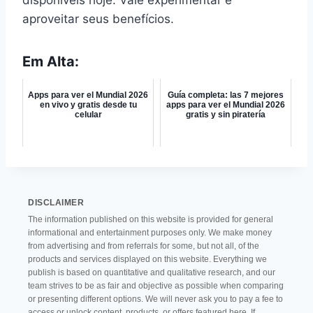
disponíveis hoje. Vale experimentar e
aproveitar seus benefícios.
Em Alta:
Apps para ver el Mundial 2026
Guía completa: las 7 mejores
en vivo y gratis desde tu
apps para ver el Mundial 2026
celular
gratis y sin piratería
DISCLAIMER
The information published on this website is provided for general
informational and entertainment purposes only. We make money
from advertising and from referrals for some, but not all, of the
products and services displayed on this website. Everything we
publish is based on quantitative and qualitative research, and our
team strives to be as fair and objective as possible when comparing
or presenting different options. We will never ask you to pay a fee to
access or unlock content, products, or offers featured here. If