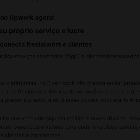
l no Upwork agora!
seu próprio serviço e lucre
conecta freelancers e clientes
ublica serviços chamados “gigs”, e clientes interessado
as plataformas, no Fiverr você não precisa enviar propo
utros freelancers. Em vez disso, você cria pacotes de 
ne preços e prazos, e os clientes podem contratá-lo im
ite que você crie gigs em múltiplos níveis (Básico, St
ntes benefícios e valores para cada nível. Isso permit
de clientes e orçamentos.