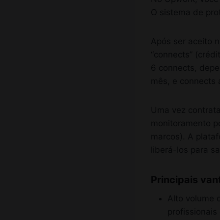
O sistema de pro
Após ser aceito n
“connects” (crédi
6 connects, depe
mês, e connects 
Uma vez contrata
monitoramento po
marcos). A plata
liberá-los para s
Principais va
Alto volume d
profissionai