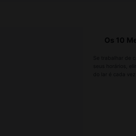
Pular
para
o
Conteúdo
Os 10 Me
Se trabalhar de c
seus horários, e
do lar é cada vez