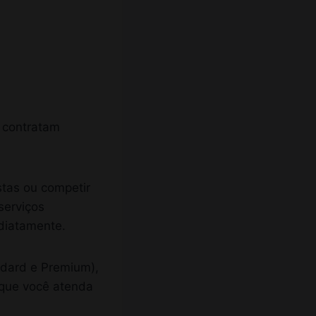
s contratam
stas ou competir
serviços
ediatamente.
andard e Premium),
e que você atenda