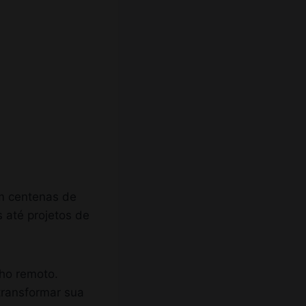
m centenas de
s até projetos de
lho remoto.
transformar sua