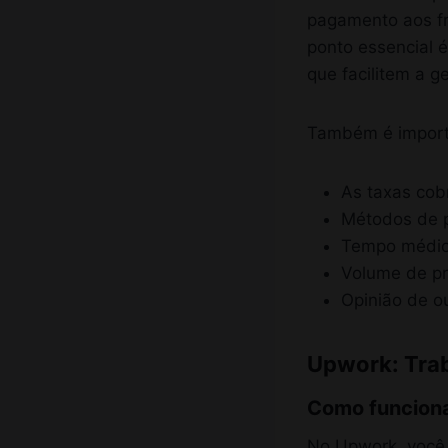
pagamento aos fre
ponto essencial 
que facilitem a g
Também é import
As taxas cob
Métodos de 
Tempo médio 
Volume de pr
Opinião de ou
Upwork: Trab
Como funcion
No Upwork, você c