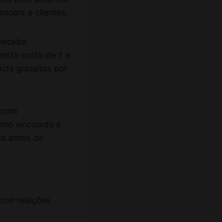
ncers e clientes.
 recebe
posta custa de 1 a
cts gratuitos por
 (com
nto vinculado a
ça antes de
ruir relações