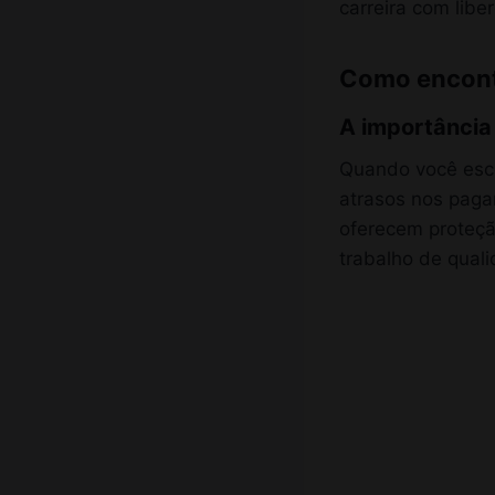
carreira com lib
Como encontr
A importância
Quando você esco
atrasos nos paga
oferecem proteçã
trabalho de qual