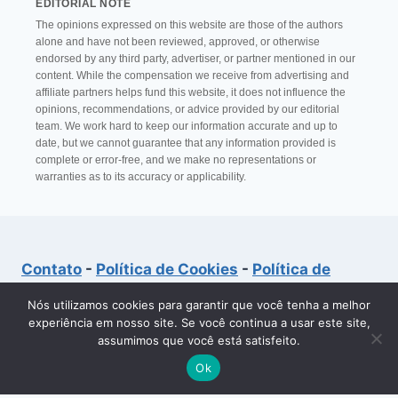
EDITORIAL NOTE
The opinions expressed on this website are those of the authors
alone and have not been reviewed, approved, or otherwise
endorsed by any third party, advertiser, or partner mentioned in our
content. While the compensation we receive from advertising and
affiliate partners helps fund this website, it does not influence the
opinions, recommendations, or advice provided by our editorial
team. We work hard to keep our information accurate and up to
date, but we cannot guarantee that any information provided is
complete or error-free, and we make no representations or
warranties as to its accuracy or applicability.
Contato
-
Política de Cookies
-
Política de
Privacidade
-
Quem Somos?
-
Termos de Uso
Nós utilizamos cookies para garantir que você tenha a melhor
experiência em nosso site. Se você continua a usar este site,
assumimos que você está satisfeito.
© 2026 Aerroc Tutoriais
Ok